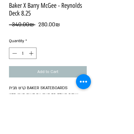
Baker X Barry McGee - Reynolds
Deck 8.25
Regular
Sale
‏280.00 ‏₪
 ‏340.00 ‏₪ 
Price
Price
Quantity
*
Add to Cart
קרש מבית BAKER SKATEBOARDS
שיתוף פעולה חד פעמי עם האומן בארי מקגי
לסדרת קרשים מיוחדת
Reynolds 8.25
OG Shape
Mellow concave